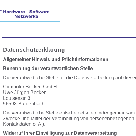
D
at
e
ns
ch
u
tze
rk
lär
u
n
g
A
l
l
g
em
ei
n
er 
Hi
nwei
s 
un
d
P
f
l
i
ch
t
i
n
f
o
rm
ati
o
n
e
n
Ben
en
n
u
ng
 d
er 
ver
an
tw
o
rtl
i
c
h
en
S
tell
e
Die verantwortliche Stelle für die Datenverarbeitung auf dieser
Computer Becker
GmbH
Uwe Jürgen Becker
Louisenstr. 3
56593
Bürdenbach
Die 
verantwortliche Stelle entscheidet allein oder gemeinsam 
Zwecke und Mittel der Verarbeitung von personenbezogenen 
Kontaktdaten o. Ä.).
Wi
d
erru
f I
h
rer 
E
inwil
lig
u
ng
z
u
r 
Daten
ver
arb
ei
tu
ng