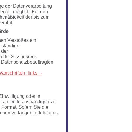
ge der Datenverarbeitung 
derzeit möglich. Für den 
htmäßigkeit der bis zum 
erührt.
ö
rd
e
hen Verstoßes ein 
uständige 
 der 
 der Sitz unseres 
r Datenschutzbeauftragten 
/anschriften_links
-
Einwilligung oder in 
er an Dritte aushändigen zu 
 Format. Sofern Sie die 
chen verlangen, erfolgt dies 