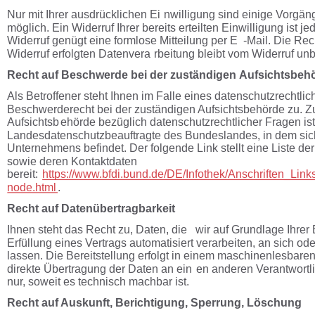
Nur mit Ihrer ausdrücklichen Ei
nwilligung sind einige Vorgän
möglich. Ein Widerruf Ihrer bereits erteilten Einwilligung ist je
Widerruf genügt eine formlose Mitteilung per E
-
Mail. Die Rec
Widerruf erfolgten Datenvera
rbeitung bleibt vom Widerruf unb
Rech
t 
au
f 
Besch
werde 
b
ei
d
er 
z
u
stän
di
g
en
 A
u
fsi
ch
tsb
eh
Als Betroffener steht Ihnen im Falle eines datenschutzrechtlic
Beschwerderecht bei der zuständigen Aufsichtsbehörde zu. Z
Aufsichtsb
ehörde bezüglich datenschutzrechtlicher Fragen ist
Landesdatenschutzbeauftragte des Bundeslandes, in dem sich
Unternehmens befindet. Der folgende Link stellt eine Liste de
sowie deren Kontaktdaten 
bereit:
https://www.bfdi.bund.de/DE/Infothek/Anschriften_Links
node.html
.
Rech
t 
au
f 
Daten
ü
b
ertr
ag
b
arkei
t
Ihnen steht das Recht zu, Daten, die 
wir auf Grundlage Ihrer 
Erfüllung eines Vertrags automatisiert verarbeiten, an sich od
lassen. Die Bereitstellung erfolgt in einem maschinenlesbaren
direkte Übertragung der Daten an ein
en anderen Verantwortli
nur, soweit es technisch machbar ist.
Rech
t 
au
f 
Au
sku
n
ft,
B
eri
ch
ti
g
un
g,
S
p
errun
g,
Lö
sch
u
ng